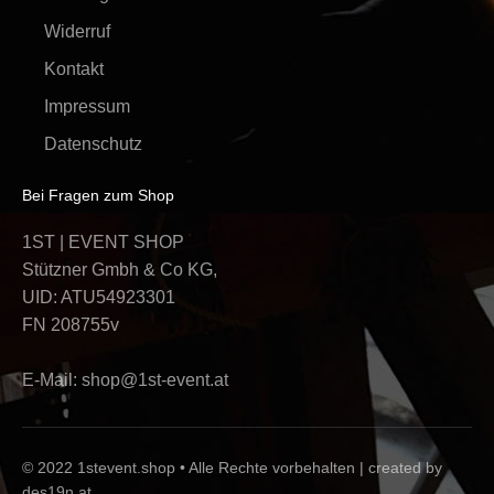
Widerruf
Kontakt
Impressum
Datenschutz
Bei Fragen zum Shop
1ST | EVENT SHOP
Stützner Gmbh & Co KG,
UID: ATU54923301
FN 208755v
E-Mail:
shop@1st-event.at
© 2022 1stevent.shop • Alle Rechte vorbehalten |
created by
des19n.at